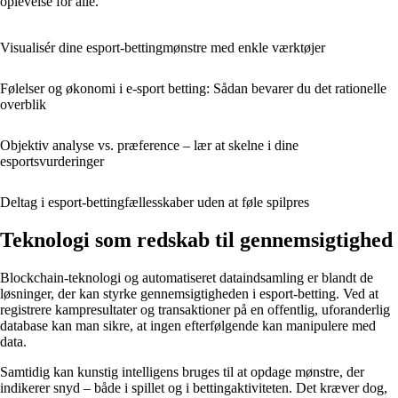
oplevelse for alle.
Visualisér dine esport-bettingmønstre med enkle værktøjer
Følelser og økonomi i e-sport betting: Sådan bevarer du det rationelle
overblik
Objektiv analyse vs. præference – lær at skelne i dine
esportsvurderinger
Deltag i esport-bettingfællesskaber uden at føle spilpres
Teknologi som redskab til gennemsigtighed
Blockchain-teknologi og automatiseret dataindsamling er blandt de
løsninger, der kan styrke gennemsigtigheden i esport-betting. Ved at
registrere kampresultater og transaktioner på en offentlig, uforanderlig
database kan man sikre, at ingen efterfølgende kan manipulere med
data.
Samtidig kan kunstig intelligens bruges til at opdage mønstre, der
indikerer snyd – både i spillet og i bettingaktiviteten. Det kræver dog,