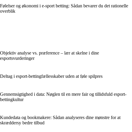
Følelser og økonomi i e-sport betting: Sådan bevarer du det rationelle
overblik
Objektiv analyse vs. præference – lær at skelne i dine
esportsvurderinger
Deltag i esport-bettingfællesskaber uden at føle spilpres
Gennemsigtighed i data: Nøglen til en mere fair og tillidsfuld esport-
bettingkultur
Kundedata og bookmakere: Sådan analyseres dine mønstre for at
skræddersy bedre tilbud