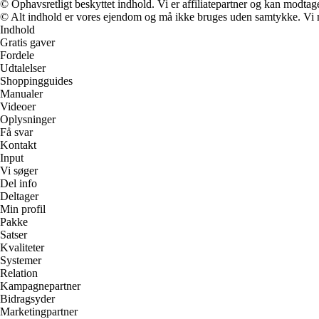
© Ophavsretligt beskyttet indhold. Vi er affiliatepartner og kan modtag
© Alt indhold er vores ejendom og må ikke bruges uden samtykke. Vi mod
Indhold
Gratis gaver
Fordele
Udtalelser
Shoppingguides
Manualer
Videoer
Oplysninger
Få svar
Kontakt
Input
Vi søger
Del info
Deltager
Min profil
Pakke
Satser
Kvaliteter
Systemer
Relation
Kampagnepartner
Bidragsyder
Marketingpartner