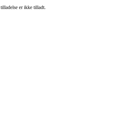
adelse er ikke tilladt.