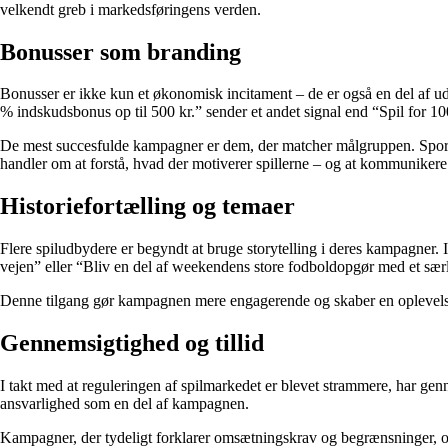
velkendt greb i markedsføringens verden.
Bonusser som branding
Bonusser er ikke kun et økonomisk incitament – de er også en del af 
% indskudsbonus op til 500 kr.” sender et andet signal end “Spil for 100 
De mest succesfulde kampagner er dem, der matcher målgruppen. Sportsb
handler om at forstå, hvad der motiverer spillerne – og at kommunikere 
Historiefortælling og temaer
Flere spiludbydere er begyndt at bruge storytelling i deres kampagner. I 
vejen” eller “Bliv en del af weekendens store fodboldopgør med et sær
Denne tilgang gør kampagnen mere engagerende og skaber en oplevelse, de
Gennemsigtighed og tillid
I takt med at reguleringen af spilmarkedet er blevet strammere, har ge
ansvarlighed som en del af kampagnen.
Kampagner, der tydeligt forklarer omsætningskrav og begrænsninger, opl