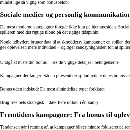
mindst lige så vigtig som bonusbeløb.
Sociale medier og personlig kommunikatio
De mest moderne kampagner foregår ikke kun på hjemmesiden. Sociale m
spilleren med det rigtige tilbud på det rigtige tidspunkt.
Nogle udbydere bruger data til at skræddersy kampagner: en spiller, de
gør oplevelsen mere individuel – og øger sandsynligheden for, at spille
Undgå at miste din bonus – læs de vigtige detaljer i betingelserne
Kampagner der fanger: Sådan præsenterer spiludbydere deres bonusser
Bonus uden indskud: De mest almindelige typer forklaret
Brug free bets strategisk – dæk flere udfald i én kamp
Fremtidens kampagner: Fra bonus til oplev
Tendensen går i retning af, at kampagner bliver mindre fokuseret på r