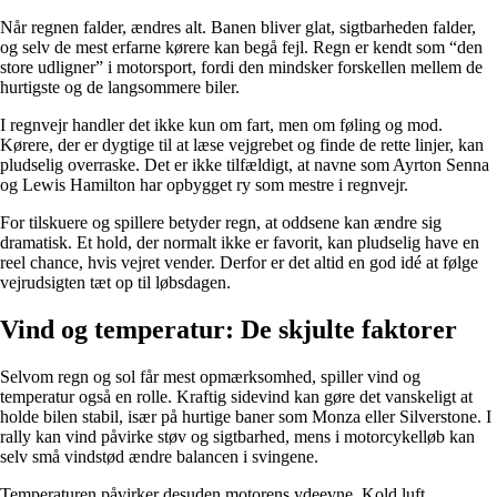
Når regnen falder, ændres alt. Banen bliver glat, sigtbarheden falder,
og selv de mest erfarne kørere kan begå fejl. Regn er kendt som “den
store udligner” i motorsport, fordi den mindsker forskellen mellem de
hurtigste og de langsommere biler.
I regnvejr handler det ikke kun om fart, men om føling og mod.
Kørere, der er dygtige til at læse vejgrebet og finde de rette linjer, kan
pludselig overraske. Det er ikke tilfældigt, at navne som Ayrton Senna
og Lewis Hamilton har opbygget ry som mestre i regnvejr.
For tilskuere og spillere betyder regn, at oddsene kan ændre sig
dramatisk. Et hold, der normalt ikke er favorit, kan pludselig have en
reel chance, hvis vejret vender. Derfor er det altid en god idé at følge
vejrudsigten tæt op til løbsdagen.
Vind og temperatur: De skjulte faktorer
Selvom regn og sol får mest opmærksomhed, spiller vind og
temperatur også en rolle. Kraftig sidevind kan gøre det vanskeligt at
holde bilen stabil, især på hurtige baner som Monza eller Silverstone. I
rally kan vind påvirke støv og sigtbarhed, mens i motorcykelløb kan
selv små vindstød ændre balancen i svingene.
Temperaturen påvirker desuden motorens ydeevne. Kold luft