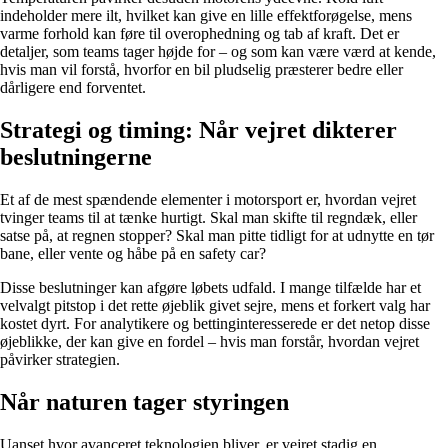
indeholder mere ilt, hvilket kan give en lille effektforøgelse, mens
varme forhold kan føre til overophedning og tab af kraft. Det er
detaljer, som teams tager højde for – og som kan være værd at kende,
hvis man vil forstå, hvorfor en bil pludselig præsterer bedre eller
dårligere end forventet.
Strategi og timing: Når vejret dikterer
beslutningerne
Et af de mest spændende elementer i motorsport er, hvordan vejret
tvinger teams til at tænke hurtigt. Skal man skifte til regndæk, eller
satse på, at regnen stopper? Skal man pitte tidligt for at udnytte en tør
bane, eller vente og håbe på en safety car?
Disse beslutninger kan afgøre løbets udfald. I mange tilfælde har et
velvalgt pitstop i det rette øjeblik givet sejre, mens et forkert valg har
kostet dyrt. For analytikere og bettinginteresserede er det netop disse
øjeblikke, der kan give en fordel – hvis man forstår, hvordan vejret
påvirker strategien.
Når naturen tager styringen
Uanset hvor avanceret teknologien bliver, er vejret stadig en