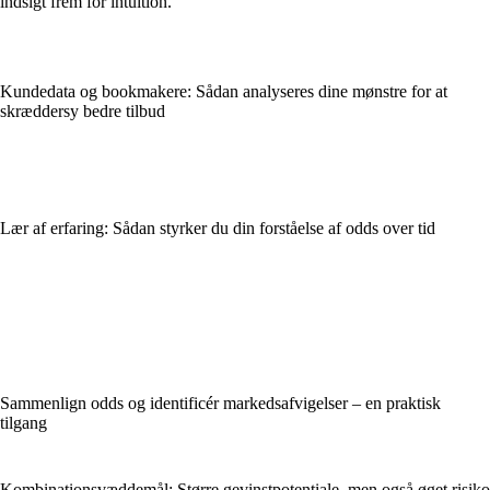
indsigt frem for intuition.
Kundedata og bookmakere: Sådan analyseres dine mønstre for at
skræddersy bedre tilbud
Lær af erfaring: Sådan styrker du din forståelse af odds over tid
Sammenlign odds og identificér markedsafvigelser – en praktisk
tilgang
Kombinationsvæddemål: Større gevinstpotentiale, men også øget risiko