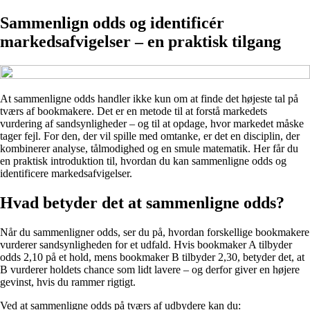
Sammenlign odds og identificér
markedsafvigelser – en praktisk tilgang
At sammenligne odds handler ikke kun om at finde det højeste tal på
tværs af bookmakere. Det er en metode til at forstå markedets
vurdering af sandsynligheder – og til at opdage, hvor markedet måske
tager fejl. For den, der vil spille med omtanke, er det en disciplin, der
kombinerer analyse, tålmodighed og en smule matematik. Her får du
en praktisk introduktion til, hvordan du kan sammenligne odds og
identificere markedsafvigelser.
Hvad betyder det at sammenligne odds?
Når du sammenligner odds, ser du på, hvordan forskellige bookmakere
vurderer sandsynligheden for et udfald. Hvis bookmaker A tilbyder
odds 2,10 på et hold, mens bookmaker B tilbyder 2,30, betyder det, at
B vurderer holdets chance som lidt lavere – og derfor giver en højere
gevinst, hvis du rammer rigtigt.
Ved at sammenligne odds på tværs af udbydere kan du: