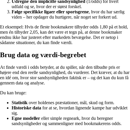
Udregne den implicitte sandsynlighed
(1/odds) for hvert
udfald og se, hvor der er størst forskel.
Følge specifikke ligaer eller sportsgrene
, hvor du har særlig
viden – her opdager du hurtigere, når noget ser forkert ud.
Et eksempel: Hvis de fleste bookmakere tilbyder odds 1,80 på et hold,
men én tilbyder 2,05, kan det være et tegn på, at denne bookmaker
endnu ikke har justeret efter markedets bevægelse. Det er netop i
sådanne situationer, du kan finde værdi.
Brug data og værdi-begrebet
At finde værdi i odds betyder, at du spiller, når den tilbudte pris er
højere end den reelle sandsynlighed, du vurderer. Det kræver, at du har
en idé om, hvor stor sandsynligheden faktisk er – og det kan du kun få
gennem data og analyse.
Du kan bruge:
Statistik
over holdenes præstationer, mål, skud og form.
Historiske data
for at se, hvordan lignende kampe har udviklet
sig.
Egne modeller
eller simple regneark, hvor du beregner
sandsynligheder og sammenligner med bookmakerens odds.