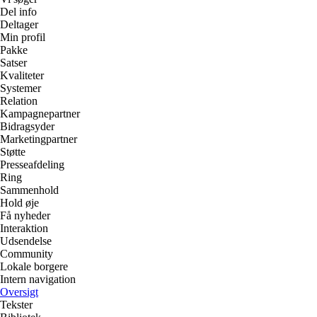
Del info
Deltager
Min profil
Pakke
Satser
Kvaliteter
Systemer
Relation
Kampagnepartner
Bidragsyder
Marketingpartner
Støtte
Presseafdeling
Ring
Sammenhold
Hold øje
Få nyheder
Interaktion
Udsendelse
Community
Lokale borgere
Intern navigation
Oversigt
Tekster