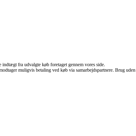
e indtægt fra udvalgte køb foretaget gennem vores side.
tager muligvis betaling ved køb via samarbejdspartnere. Brug uden till