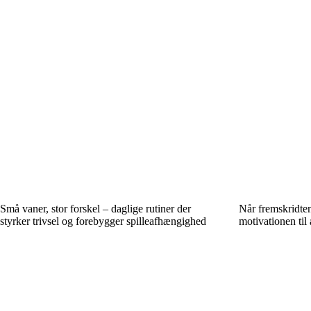
Små vaner, stor forskel – daglige rutiner der
Når fremskridte
styrker trivsel og forebygger spilleafhængighed
motivationen til 