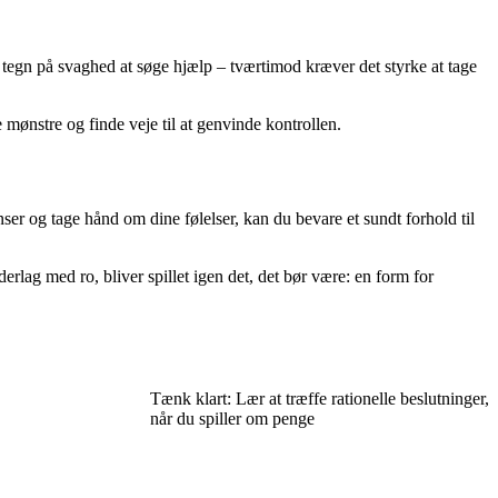
et tegn på svaghed at søge hjælp – tværtimod kræver det styrke at tage
mønstre og finde veje til at genvinde kontrollen.
nser og tage hånd om dine følelser, kan du bevare et sundt forhold til
rlag med ro, bliver spillet igen det, det bør være: en form for
Tænk klart: Lær at træffe rationelle beslutninger,
når du spiller om penge