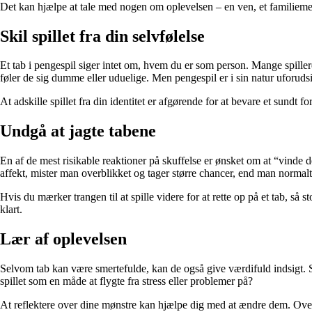
Det kan hjælpe at tale med nogen om oplevelsen – en ven, et familiemed
Skil spillet fra din selvfølelse
Et tab i pengespil siger intet om, hvem du er som person. Mange spillere
føler de sig dumme eller uduelige. Men pengespil er i sin natur uforudsige
At adskille spillet fra din identitet er afgørende for at bevare et sundt 
Undgå at jagte tabene
En af de mest risikable reaktioner på skuffelse er ønsket om at “vinde det
affekt, mister man overblikket og tager større chancer, end man normalt 
Hvis du mærker trangen til at spille videre for at rette op på et tab, så 
klart.
Lær af oplevelsen
Selvom tab kan være smertefulde, kan de også give værdifuld indsigt. Sp
spillet som en måde at flygte fra stress eller problemer på?
At reflektere over dine mønstre kan hjælpe dig med at ændre dem. Overve