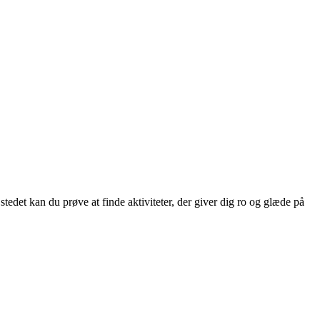
 stedet kan du prøve at finde aktiviteter, der giver dig ro og glæde på