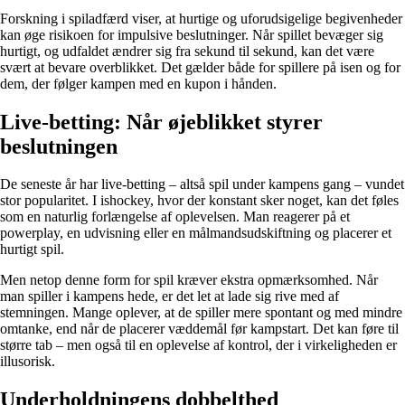
Forskning i spiladfærd viser, at hurtige og uforudsigelige begivenheder
kan øge risikoen for impulsive beslutninger. Når spillet bevæger sig
hurtigt, og udfaldet ændrer sig fra sekund til sekund, kan det være
svært at bevare overblikket. Det gælder både for spillere på isen og for
dem, der følger kampen med en kupon i hånden.
Live-betting: Når øjeblikket styrer
beslutningen
De seneste år har live-betting – altså spil under kampens gang – vundet
stor popularitet. I ishockey, hvor der konstant sker noget, kan det føles
som en naturlig forlængelse af oplevelsen. Man reagerer på et
powerplay, en udvisning eller en målmandsudskiftning og placerer et
hurtigt spil.
Men netop denne form for spil kræver ekstra opmærksomhed. Når
man spiller i kampens hede, er det let at lade sig rive med af
stemningen. Mange oplever, at de spiller mere spontant og med mindre
omtanke, end når de placerer væddemål før kampstart. Det kan føre til
større tab – men også til en oplevelse af kontrol, der i virkeligheden er
illusorisk.
Underholdningens dobbelthed