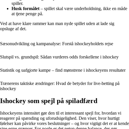
spiller.
Husk formålet
– spillet skal være underholdning, ikke en måde
at tjene penge på.
Ved at have klare rammer kan man nyde spillet uden at lade sig
opsluge af det.
Sæsonudvikling og kampanalyse: Forstå ishockeyholdets rejse
Slutspil vs. grundspil: Sådan vurderes odds forskellene i ishockey
Statistik og uafgjorte kampe – find mønstrene i ishockeyens resultater
Trænerens taktiske ændringer: Hvad de betyder for live-betting på
ishockey
Ishockey som spejl på spiladfærd
Ishockeyens intensitet gør den til et interessant spejl for, hvordan vi
reagerer på spænding og uforudsigelighed. Den viser, hvor hurtigt
følelser kan påvirke vores beslutninger – og hvor vigtigt det er at kende
sine egne grænser. For nogle er det netop denne balance, der gør