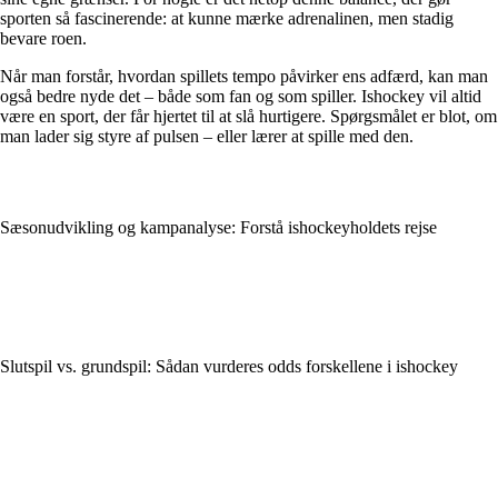
sporten så fascinerende: at kunne mærke adrenalinen, men stadig
bevare roen.
Når man forstår, hvordan spillets tempo påvirker ens adfærd, kan man
også bedre nyde det – både som fan og som spiller. Ishockey vil altid
være en sport, der får hjertet til at slå hurtigere. Spørgsmålet er blot, om
man lader sig styre af pulsen – eller lærer at spille med den.
Sæsonudvikling og kampanalyse: Forstå ishockeyholdets rejse
Slutspil vs. grundspil: Sådan vurderes odds forskellene i ishockey