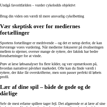
Undgå favoritfælden – vurder cykelodds objektivt
Brug din viden om værdi til mere ansvarlig cykelbetting
Vær skeptisk over for mediernes
fortællinger
Sportens fortællinger er medrivende – og det er netop derfor, de kan
forvrænge vores vurdering. Når medierne fokuserer på rivaliseringen
mellem to stjerner, overser mange de ryttere, der faktisk har bedre
forudsætninger for at vinde.
Prøv at læse løbsanalyser fra flere kilder, og vær opmærksom på,
hvordan narrativer påvirker markedet. Ofte kan du finde værdi i
ryttere, der ikke får overskrifterne, men som passer perfekt til løbets
profil.
Lær af dine spil – både de gode og de
dårlige
Selv de mest erfarne spillere tager fejl. Det afgørende er at lære af sine