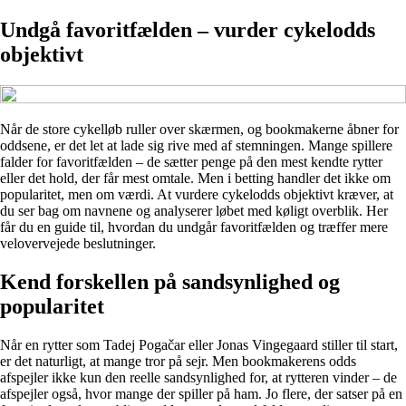
Undgå favoritfælden – vurder cykelodds
objektivt
Når de store cykelløb ruller over skærmen, og bookmakerne åbner for
oddsene, er det let at lade sig rive med af stemningen. Mange spillere
falder for favoritfælden – de sætter penge på den mest kendte rytter
eller det hold, der får mest omtale. Men i betting handler det ikke om
popularitet, men om værdi. At vurdere cykelodds objektivt kræver, at
du ser bag om navnene og analyserer løbet med køligt overblik. Her
får du en guide til, hvordan du undgår favoritfælden og træffer mere
velovervejede beslutninger.
Kend forskellen på sandsynlighed og
popularitet
Når en rytter som Tadej Pogačar eller Jonas Vingegaard stiller til start,
er det naturligt, at mange tror på sejr. Men bookmakerens odds
afspejler ikke kun den reelle sandsynlighed for, at rytteren vinder – de
afspejler også, hvor mange der spiller på ham. Jo flere, der satser på en