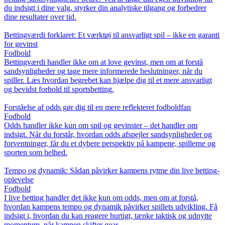
du indsigt i dine valg, styrker din analytiske tilgang og forbedrer
dine resultater over tid.
Bettingværdi forklaret: Et værktøj til ansvarligt spil – ikke en garanti
for gevinst
Fodbold
Bettingværdi handler ikke om at love gevinst, men om at forstå
sandsynligheder og tage mere informerede beslutninger, når du
spiller. Læs hvordan begrebet kan hjælpe dig til et mere ansvarligt
og bevidst forhold til sportsbetting.
Forståelse af odds gør dig til en mere reflekteret fodboldfan
Fodbold
Odds handler ikke kun om spil og gevinster – det handler om
indsigt. Når du forstår, hvordan odds afspejler sandsynligheder og
forventninger, får du et dybere perspektiv på kampene, spillerne og
sporten som helhed.
Tempo og dynamik: Sådan påvirker kampens rytme din live betting-
oplevelse
Fodbold
I live betting handler det ikke kun om odds, men om at forstå,
hvordan kampens tempo og dynamik påvirker spillets udvikling. Få
indsigt i, hvordan du kan reagere hurtigt, tænke taktisk og udnytte
momentum, når kampen skifter gear.