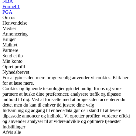
NBA
Formel 1
PGA
Om os
Henvendelse
Medier
Annoncering
Bruger
Mailnyt
Partnere
Send et tip
Min konto
Opret profil
Nyhedsbrevet
For at gøre siden mere brugervenlig anvender vi cookies. Klik her
for at læse mere.
Cookies og lignende teknologier gør det muligt for os og vores
partnere at huske dine præferencer, analysere trafik og tilpasse
indhold til dig. Ved at fortsætte med at bruge siden accepterer du
dette, men du kan til enhver tid justere dine valg
Indsamling og adgang til enhedsdata gør os i stand til at levere
tilpassede annoncer og indhold. Vi opretter profiler, vurderer effekt
og anvender analyser til at videreudvikle og optimere tjenester
Indstillinger
Afvis alle