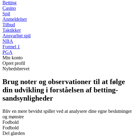
Betting
Casino
Spil
Anmeldelser
Tilbud
Taktikker
Ansvarligt spil
NBA
Formel 1
PGA
Min konto
Opret profil
Nyhedsbrevet
Brug noter og observationer til at følge
din udvikling i forståelsen af betting-
sandsynligheder
Bliv en mere bevidst spiller ved at analysere dine egne beslutninger
og mønstre
Fodbold
Fodbold
Del glæden