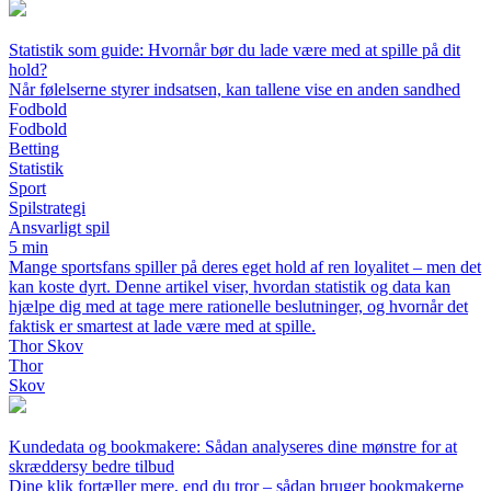
Statistik som guide: Hvornår bør du lade være med at spille på dit
hold?
Når følelserne styrer indsatsen, kan tallene vise en anden sandhed
Fodbold
Fodbold
Betting
Statistik
Sport
Spilstrategi
Ansvarligt spil
5 min
Mange sportsfans spiller på deres eget hold af ren loyalitet – men det
kan koste dyrt. Denne artikel viser, hvordan statistik og data kan
hjælpe dig med at tage mere rationelle beslutninger, og hvornår det
faktisk er smartest at lade være med at spille.
Thor Skov
Thor
Skov
Kundedata og bookmakere: Sådan analyseres dine mønstre for at
skræddersy bedre tilbud
Dine klik fortæller mere, end du tror – sådan bruger bookmakerne