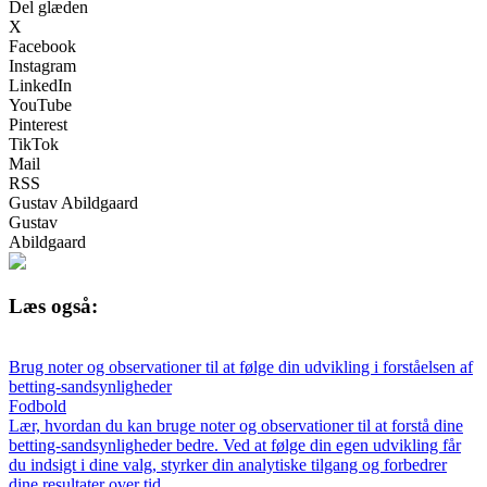
Del glæden
X
Facebook
Instagram
LinkedIn
YouTube
Pinterest
TikTok
Mail
RSS
Gustav Abildgaard
Gustav
Abildgaard
Læs også:
Brug noter og observationer til at følge din udvikling i forståelsen af
betting-sandsynligheder
Fodbold
Lær, hvordan du kan bruge noter og observationer til at forstå dine
betting-sandsynligheder bedre. Ved at følge din egen udvikling får
du indsigt i dine valg, styrker din analytiske tilgang og forbedrer
dine resultater over tid.