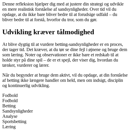
Denne refleksion hjælper dig med at justere din strategi og udvikle
en mere realistisk forståelse af sandsynligheder. Over tid vil du
opdage, at du ikke bare bliver bedre til at forudsige udfald – du
bliver bedre til at forstå, hvorfor du tror, som du gør.
Udvikling kræver tålmodighed
At blive dygtig til at vurdere betting-sandsynligheder er en proces,
der tager tid. Det kræver, at du tør se dine fejl i øjnene og bruge dem
som læring. Noter og observationer er ikke bare et redskab til at
holde styr på dine spil – de er et spejl, der viser dig, hvordan du
tænker, vurderer og lærer.
Når du begynder at bruge dem aktivt, vil du opdage, at din forståelse
af betting ikke længere handler om held, men om indsigt, disciplin
og kontinuerlig udvikling.
Fodbold
Fodbold
Betting
Sandsynligheder
Analyse
Sportsbetting
Læring