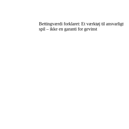
Bettingværdi forklaret: Et værktøj til ansvarligt
spil – ikke en garanti for gevinst