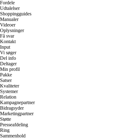
Fordele
Udtalelser
Shoppingguides
Manualer
Videoer
Oplysninger
Få svar
Kontakt
Input
Vi søger
Del info
Deltager
Min profil
Pakke
Satser
Kvaliteter
Systemer
Relation
Kampagnepartner
Bidragsyder
Marketingpartner
Støtte
Presseafdeling
Ring
Sammenhold