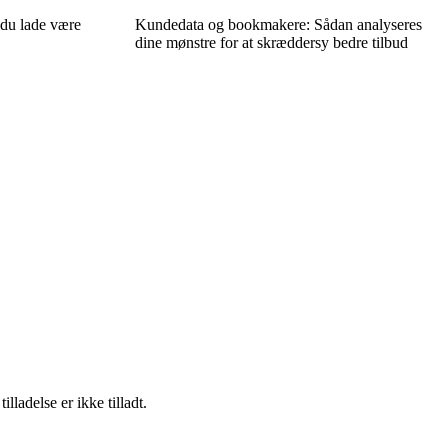
 du lade være
Kundedata og bookmakere: Sådan analyseres
dine mønstre for at skræddersy bedre tilbud
adelse er ikke tilladt.