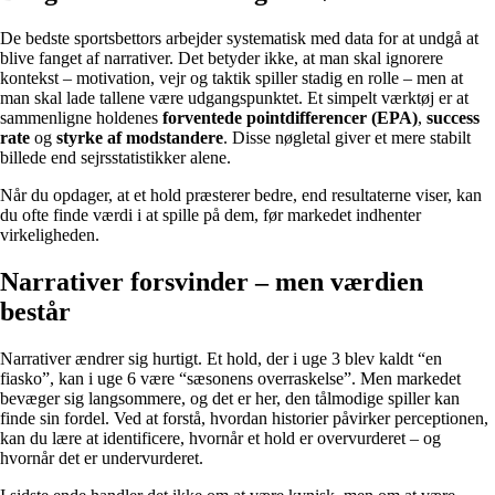
De bedste sportsbettors arbejder systematisk med data for at undgå at
blive fanget af narrativer. Det betyder ikke, at man skal ignorere
kontekst – motivation, vejr og taktik spiller stadig en rolle – men at
man skal lade tallene være udgangspunktet. Et simpelt værktøj er at
sammenligne holdenes
forventede pointdifferencer (EPA)
,
success
rate
og
styrke af modstandere
. Disse nøgletal giver et mere stabilt
billede end sejrsstatistikker alene.
Når du opdager, at et hold præsterer bedre, end resultaterne viser, kan
du ofte finde værdi i at spille på dem, før markedet indhenter
virkeligheden.
Narrativer forsvinder – men værdien
består
Narrativer ændrer sig hurtigt. Et hold, der i uge 3 blev kaldt “en
fiasko”, kan i uge 6 være “sæsonens overraskelse”. Men markedet
bevæger sig langsommere, og det er her, den tålmodige spiller kan
finde sin fordel. Ved at forstå, hvordan historier påvirker perceptionen,
kan du lære at identificere, hvornår et hold er overvurderet – og
hvornår det er undervurderet.