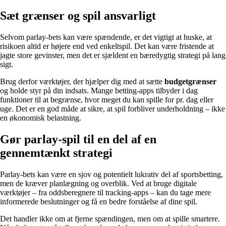
Sæt grænser og spil ansvarligt
Selvom parlay-bets kan være spændende, er det vigtigt at huske, at
risikoen altid er højere end ved enkeltspil. Det kan være fristende at
jagte store gevinster, men det er sjældent en bæredygtig strategi på lang
sigt.
Brug derfor værktøjer, der hjælper dig med at sætte
budgetgrænser
og holde styr på din indsats. Mange betting-apps tilbyder i dag
funktioner til at begrænse, hvor meget du kan spille for pr. dag eller
uge. Det er en god måde at sikre, at spil forbliver underholdning – ikke
en økonomisk belastning.
Gør parlay-spil til en del af en
gennemtænkt strategi
Parlay-bets kan være en sjov og potentielt lukrativ del af sportsbetting,
men de kræver planlægning og overblik. Ved at bruge digitale
værktøjer – fra oddsberegnere til tracking-apps – kan du tage mere
informerede beslutninger og få en bedre forståelse af dine spil.
Det handler ikke om at fjerne spændingen, men om at spille smartere.