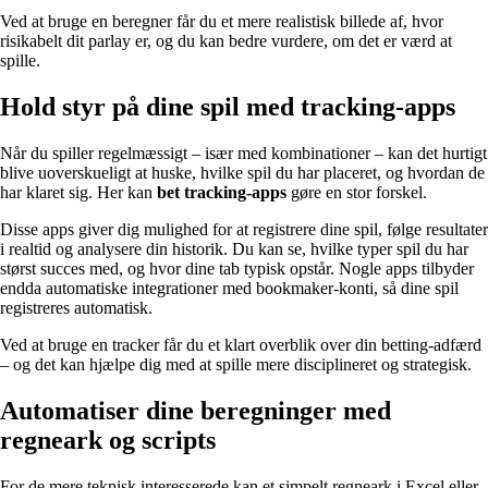
Ved at bruge en beregner får du et mere realistisk billede af, hvor
risikabelt dit parlay er, og du kan bedre vurdere, om det er værd at
spille.
Hold styr på dine spil med tracking-apps
Når du spiller regelmæssigt – især med kombinationer – kan det hurtigt
blive uoverskueligt at huske, hvilke spil du har placeret, og hvordan de
har klaret sig. Her kan
bet tracking-apps
gøre en stor forskel.
Disse apps giver dig mulighed for at registrere dine spil, følge resultater
i realtid og analysere din historik. Du kan se, hvilke typer spil du har
størst succes med, og hvor dine tab typisk opstår. Nogle apps tilbyder
endda automatiske integrationer med bookmaker-konti, så dine spil
registreres automatisk.
Ved at bruge en tracker får du et klart overblik over din betting-adfærd
– og det kan hjælpe dig med at spille mere disciplineret og strategisk.
Automatiser dine beregninger med
regneark og scripts
For de mere teknisk interesserede kan et simpelt regneark i Excel eller