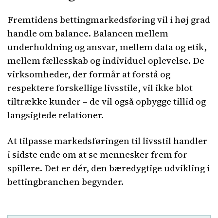
Fremtidens bettingmarkedsføring vil i høj grad
handle om balance. Balancen mellem
underholdning og ansvar, mellem data og etik,
mellem fællesskab og individuel oplevelse. De
virksomheder, der formår at forstå og
respektere forskellige livsstile, vil ikke blot
tiltrække kunder – de vil også opbygge tillid og
langsigtede relationer.
At tilpasse markedsføringen til livsstil handler
i sidste ende om at se mennesker frem for
spillere. Det er dér, den bæredygtige udvikling i
bettingbranchen begynder.