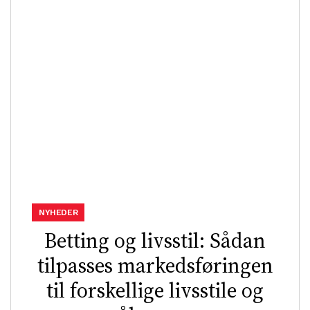
NYHEDER
Betting og livsstil: Sådan
tilpasses markedsføringen
til forskellige livsstile og