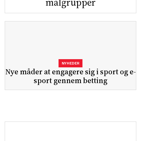
målgrupper
NYHEDER
Nye måder at engagere sig i sport og e-
sport gennem betting