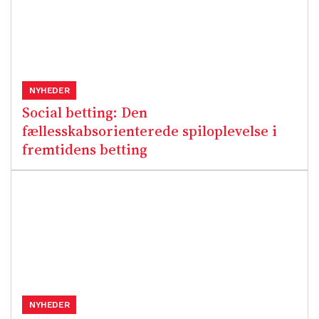
NYHEDER
Social betting: Den
fællesskabsorienterede spiloplevelse i
fremtidens betting
NYHEDER