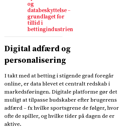
og
databeskyttelse –
grundlaget for
tillid i
bettingindustrien
Digital adfærd og
personalisering
I takt med at betting i stigende grad foregår
online, er data blevet et centralt redskab i
markedsføringen. Digitale platforme gør det
muligt at tilpasse budskaber efter brugerens
adfærd – fx hvilke sportsgrene de følger, hvor
ofte de spiller, og hvilke tider på dagen de er
aktive.