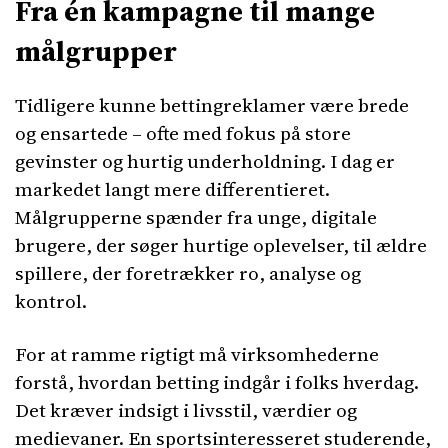
Fra én kampagne til mange
målgrupper
Tidligere kunne bettingreklamer være brede
og ensartede – ofte med fokus på store
gevinster og hurtig underholdning. I dag er
markedet langt mere differentieret.
Målgrupperne spænder fra unge, digitale
brugere, der søger hurtige oplevelser, til ældre
spillere, der foretrækker ro, analyse og
kontrol.
For at ramme rigtigt må virksomhederne
forstå, hvordan betting indgår i folks hverdag.
Det kræver indsigt i livsstil, værdier og
medievaner. En sportsinteresseret studerende,