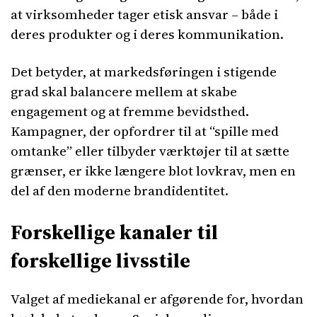
at virksomheder tager etisk ansvar – både i
deres produkter og i deres kommunikation.
Det betyder, at markedsføringen i stigende
grad skal balancere mellem at skabe
engagement og at fremme bevidsthed.
Kampagner, der opfordrer til at “spille med
omtanke” eller tilbyder værktøjer til at sætte
grænser, er ikke længere blot lovkrav, men en
del af den moderne brandidentitet.
Forskellige kanaler til
forskellige livsstile
Valget af mediekanal er afgørende for, hvordan