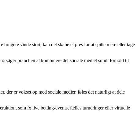
rugere vinde stort, kan det skabe et pres for at spille mere eller tage
 forsøger branchen at kombinere det sociale med et sundt forhold til
er, der er vokset op med sociale medier, føles det naturligt at dele
ktion, som fx live betting-events, fælles turneringer eller virtuelle