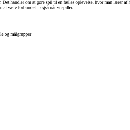
. Det handler om at gøre spil til en fælles oplevelse, hvor man lærer a
m at være forbundet – også når vi spiller.
tile og målgrupper