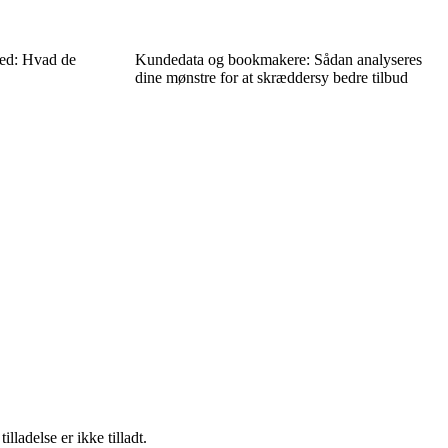
ghed: Hvad de
Kundedata og bookmakere: Sådan analyseres
dine mønstre for at skræddersy bedre tilbud
adelse er ikke tilladt.