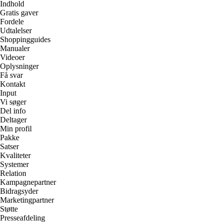
Indhold
Gratis gaver
Fordele
Udtalelser
Shoppingguides
Manualer
Videoer
Oplysninger
Få svar
Kontakt
Input
Vi søger
Del info
Deltager
Min profil
Pakke
Satser
Kvaliteter
Systemer
Relation
Kampagnepartner
Bidragsyder
Marketingpartner
Støtte
Presseafdeling