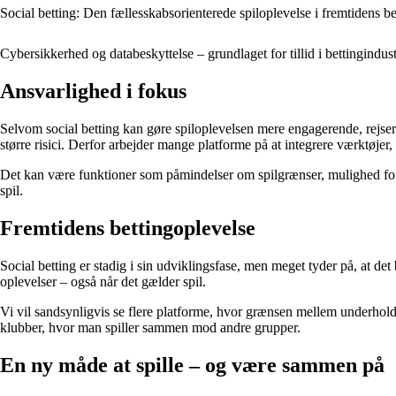
Social betting: Den fællesskabsorienterede spiloplevelse i fremtidens be
Cybersikkerhed og databeskyttelse – grundlaget for tillid i bettingindus
Ansvarlighed i fokus
Selvom social betting kan gøre spiloplevelsen mere engagerende, rejser 
større risici. Derfor arbejder mange platforme på at integrere værktøjer
Det kan være funktioner som påmindelser om spilgrænser, mulighed for at
spil.
Fremtidens bettingoplevelse
Social betting er stadig i sin udviklingsfase, men meget tyder på, at det 
oplevelser – også når det gælder spil.
Vi vil sandsynligvis se flere platforme, hvor grænsen mellem underholdni
klubber, hvor man spiller sammen mod andre grupper.
En ny måde at spille – og være sammen på