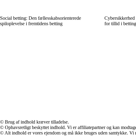
Social betting: Den fællesskabsorienterede
Cybersikkerhed 
spiloplevelse i fremtidens betting
for tillid i betti
© Brug af indhold kræver tilladelse.
© Ophavsretligt beskyttet indhold. Vi er affiliatepartner og kan modtag
© Alt indhold er vores ejendom og må ikke bruges uden samtykke. Vi mod