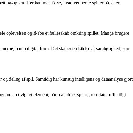
betting-appen. Her kan man fx se, hvad vennerne spiller på, eller
 dele oplevelsen og skabe et fællesskab omkring spillet. Mange brugere
vennerne, bare i digital form. Det skaber en følelse af samhørighed, som
og deling af spil. Samtidig har kunstig intelligens og dataanalyse gjort
ne – et vigtigt element, når man deler spil og resultater offentligt.