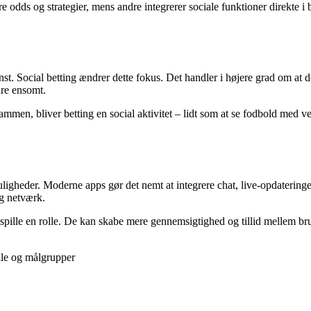
odds og strategier, mens andre integrerer sociale funktioner direkte i 
nst. Social betting ændrer dette fokus. Det handler i højere grad om at
dre ensomt.
sammen, bliver betting en social aktivitet – lidt som at se fodbold med 
igheder. Moderne apps gør det nemt at integrere chat, live-opdateringer 
og netværk.
ille en rolle. De kan skabe mere gennemsigtighed og tillid mellem bruger
tile og målgrupper