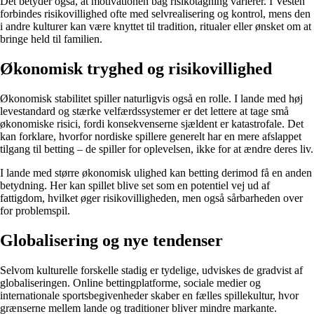
Det betyder også, at motivationen bag risikotagning varierer. I Vesten
forbindes risikovillighed ofte med selvrealisering og kontrol, mens den
i andre kulturer kan være knyttet til tradition, ritualer eller ønsket om at
bringe held til familien.
Økonomisk tryghed og risikovillighed
Økonomisk stabilitet spiller naturligvis også en rolle. I lande med høj
levestandard og stærke velfærdssystemer er det lettere at tage små
økonomiske risici, fordi konsekvenserne sjældent er katastrofale. Det
kan forklare, hvorfor nordiske spillere generelt har en mere afslappet
tilgang til betting – de spiller for oplevelsen, ikke for at ændre deres liv.
I lande med større økonomisk ulighed kan betting derimod få en anden
betydning. Her kan spillet blive set som en potentiel vej ud af
fattigdom, hvilket øger risikovilligheden, men også sårbarheden over
for problemspil.
Globalisering og nye tendenser
Selvom kulturelle forskelle stadig er tydelige, udviskes de gradvist af
globaliseringen. Online bettingplatforme, sociale medier og
internationale sportsbegivenheder skaber en fælles spillekultur, hvor
grænserne mellem lande og traditioner bliver mindre markante.