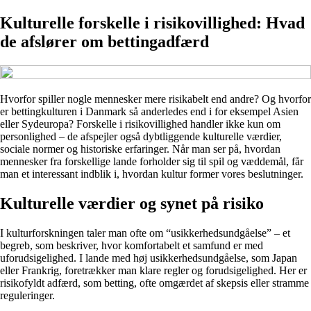
Kulturelle forskelle i risikovillighed: Hvad
de afslører om bettingadfærd
Hvorfor spiller nogle mennesker mere risikabelt end andre? Og hvorfor
er bettingkulturen i Danmark så anderledes end i for eksempel Asien
eller Sydeuropa? Forskelle i risikovillighed handler ikke kun om
personlighed – de afspejler også dybtliggende kulturelle værdier,
sociale normer og historiske erfaringer. Når man ser på, hvordan
mennesker fra forskellige lande forholder sig til spil og væddemål, får
man et interessant indblik i, hvordan kultur former vores beslutninger.
Kulturelle værdier og synet på risiko
I kulturforskningen taler man ofte om “usikkerhedsundgåelse” – et
begreb, som beskriver, hvor komfortabelt et samfund er med
uforudsigelighed. I lande med høj usikkerhedsundgåelse, som Japan
eller Frankrig, foretrækker man klare regler og forudsigelighed. Her er
risikofyldt adfærd, som betting, ofte omgærdet af skepsis eller stramme
reguleringer.