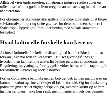
Alligevel viser undersøgelser, at nationale mønstre stadig spiller en
rolle – især når det gælder, hvor meget man tør satse, og hvordan man
håndterer tab.
For eksempel er skandinaviske spillere ofte mere tilbøjelige til at bruge
selvkontrolværktøjer og sætte grænser for deres spil, mens spillere i
Sydeuropa i højere grad forbinder betting med socialt samvær og
festlighed.
Hvad kulturelle forskelle kan lære os
At forstå kulturelle forskelle i risikovillighed handler ikke kun om at
forklare, hvorfor folk spiller forskelligt. Det giver også indsigt i,
hvordan man kan fremme ansvarlig betting på tværs af landegrænser.
Regulering, oplysning og forebyggelse virker bedst, når de tager højde
for kulturelle værdier og sociale normer.
For virksomheder i bettingbranchen betyder det, at man må tilpasse sin
kommunikation og sine værktøjer til lokale forhold. Og for forskere og
politikere giver det et vigtigt perspektiv på, hvordan kultur og adfærd
hænger sammen – ikke kun i spil, men i mange af livets beslutninger.