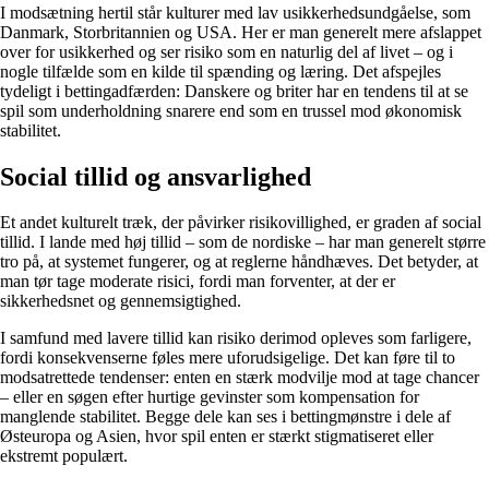
I modsætning hertil står kulturer med lav usikkerhedsundgåelse, som
Danmark, Storbritannien og USA. Her er man generelt mere afslappet
over for usikkerhed og ser risiko som en naturlig del af livet – og i
nogle tilfælde som en kilde til spænding og læring. Det afspejles
tydeligt i bettingadfærden: Danskere og briter har en tendens til at se
spil som underholdning snarere end som en trussel mod økonomisk
stabilitet.
Social tillid og ansvarlighed
Et andet kulturelt træk, der påvirker risikovillighed, er graden af social
tillid. I lande med høj tillid – som de nordiske – har man generelt større
tro på, at systemet fungerer, og at reglerne håndhæves. Det betyder, at
man tør tage moderate risici, fordi man forventer, at der er
sikkerhedsnet og gennemsigtighed.
I samfund med lavere tillid kan risiko derimod opleves som farligere,
fordi konsekvenserne føles mere uforudsigelige. Det kan føre til to
modsatrettede tendenser: enten en stærk modvilje mod at tage chancer
– eller en søgen efter hurtige gevinster som kompensation for
manglende stabilitet. Begge dele kan ses i bettingmønstre i dele af
Østeuropa og Asien, hvor spil enten er stærkt stigmatiseret eller
ekstremt populært.